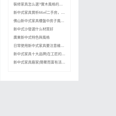
裝
修家具怎么選?實木風格的新中式家具等著你
新
中式家具賞析66㎡二手房，直接在客廳搭個“公主房”
佛
山新中式家具樓盤中房子風水禁忌及相關學問
新中式沙發選什么材質好
廣東新中式特色與風格
日
常使用新中式家具要注意維護和保養
新
中式家具十大品牌|在工匠的眼中的中式古典家具
新
中式家具廠家|簡奢而富有活力的新中式格調