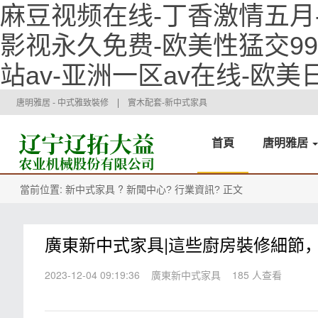
麻豆视频在线-丁香激情五月
影视永久免费-欧美性猛交9
站av-亚洲一区av在线-欧
唐明雅居 - 中式雅致裝修
實木配套-新中式家具
首頁
唐明雅居
當前位置:
?
正文
新中式家具
新聞中心?
行業資訊?
廣東新中式家具|這些廚房裝修細節
2023-12-04 09:19:36
廣東新中式家具
185 人查看