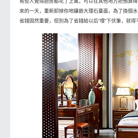
有些人覺得廚房都花了上萬，可以在其他地方把預算降
來的一天，重新卸掉你地鑲嵌大理石臺面，為了換個水
省錢固然重要，但別為了省錢給以后“埋”下伏筆，就得