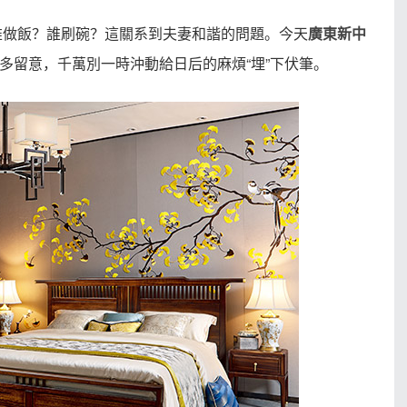
。誰做飯？誰刷碗？這關系到夫妻和諧的問題。今天
廣東新中
多留意，千萬別一時沖動給日后的麻煩“埋”下伏筆。