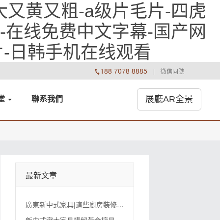
大又黄又粗-a级片毛片-四虎
品-在线免费中文字幕-国产网
片-日韩手机在线观看
188 7078 8885

微信同號
展廳AR全景
堂
聯系
我們
最新文章
廣
東新中式家具|這些廚房裝修細節，你們注意到了嗎？