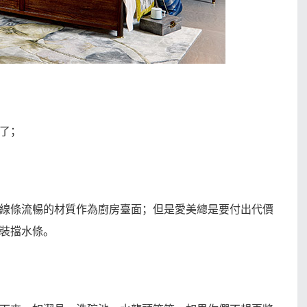
了；
線條流暢的材質作為廚房臺面；但是愛美總是要付出代價
裝擋水條。