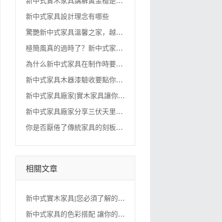
新
中式實木家具講解黃金檀是什么木頭？有何特征？
新中式家具設計理念有哪些
驚
艷新中式家具溫馨之家，越住越舒服
極
簡風真的過時了？新中式家具才是理想中的家
為
什么新中式家具在制作時要留收縮縫
新
中式家具木器漆驗收要點你不可不知
新
中式家具廠家|實木家具讓你的家更具中國味
新
中式家具廠家分享三伏天里如何保養實木家具?
你
是否厭倦了傳統家具的刻板印象？新中式系列家具將為你帶來全新的視覺享受！
相關文章
新
中式實木家具|您必須了解的中國古典家具的特征
新
中式家具的色彩搭配 讓你的家居看起來更舒服